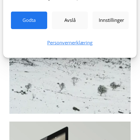
Godta
Avslå
Innstillinger
Personvernerklæring
Hinna Park Nettside