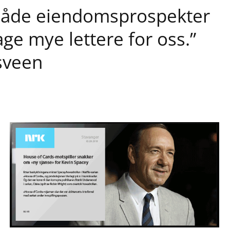
 både eiendomsprospekter
age mye lettere for oss.”
sveen