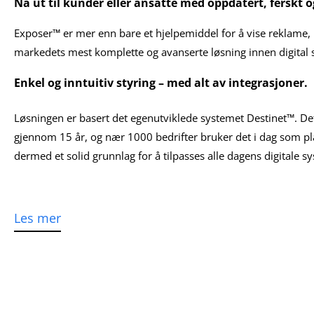
Nå ut til kunder eller ansatte med oppdatert, ferskt 
Exposer™ er mer enn bare et hjelpemiddel for å vise reklame, p
markedets mest komplette og avanserte løsning innen digital 
Enkel og inntuitiv styring – med alt av integrasjoner.
Løsningen er basert det egenutviklede systemet Destinet™. Det
gjennom 15 år, og nær 1000 bedrifter bruker det i dag som pla
dermed et solid grunnlag for å tilpasses alle dagens digitale s