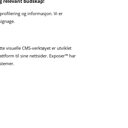
og relevant budskap!
rofilering og informasjon. Vi er
signage.
te visuelle CMS-verktøyet er utviklet
ttform til sine nettsider. Exposer™ har
ystemer.