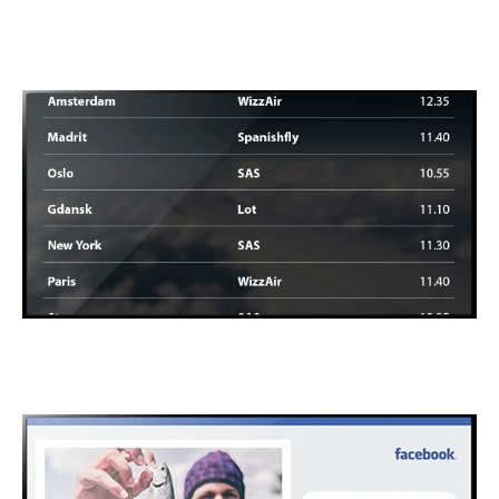
Logo
Tog/buss/flytider