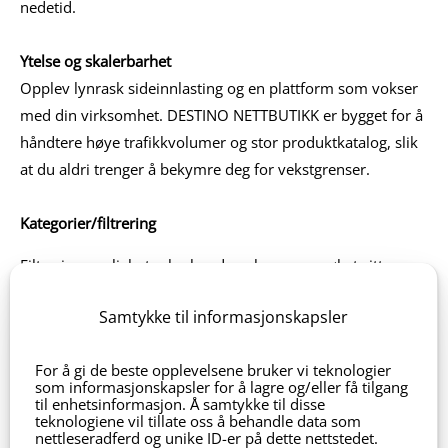
nedetid.
Ytelse og skalerbarhet
Opplev lynrask sideinnlasting og en plattform som vokser
med din virksomhet. DESTINO NETTBUTIKK er bygget for å
håndtere høye trafikkvolumer og stor produktkatalog, slik
at du aldri trenger å bekymre deg for vekstgrenser.
Kategorier/filtrering
Filtreringsmuligheter lar kundene begrense søket sitt
basert på kriterier som pris, rabatter, merke, størrelse,
Samtykke til informasjonskapsler
farge, tilgjengelighet og mer. Dette gjør det mulig for
kundene å finne nøyaktig det de er ute etter på kort
For å gi de beste opplevelsene bruker vi teknologier
tid. Dette forbedrer ikke bare brukeropplevelsen, men øker
som informasjonskapsler for å lagre og/eller få tilgang
også sannsynligheten for at besøkende blir til fornøyde
til enhetsinformasjon. Å samtykke til disse
teknologiene vil tillate oss å behandle data som
kunder.
nettleseradferd og unike ID-er på dette nettstedet.