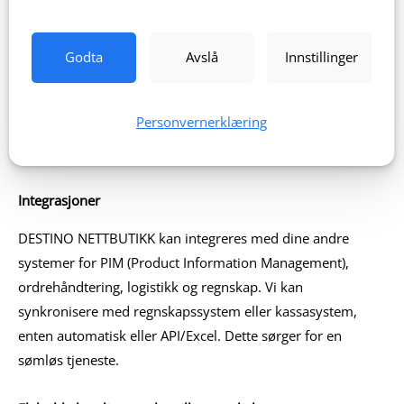
Modul basert
DESTINO NETTBUTIKK er en enkel platform hvor du enkelt
Godta
Avslå
Innstillinger
kan designe- og tilpasse din nettbutikk, uten noen som
helst koding. Vår modulbaserte løsning lar deg tilpasse til
Personvernerklæring
egen merkevare og forretningsmodell, slik at du kan bygge
en profesjonell nettbutikk.
Integrasjoner
DESTINO NETTBUTIKK kan integreres med dine andre
systemer for PIM (Product Information Management),
ordrehåndtering, logistikk og regnskap. Vi kan
synkronisere med regnskapssystem eller kassasystem,
enten automatisk eller API/Excel. Dette sørger for en
sømløs tjeneste.