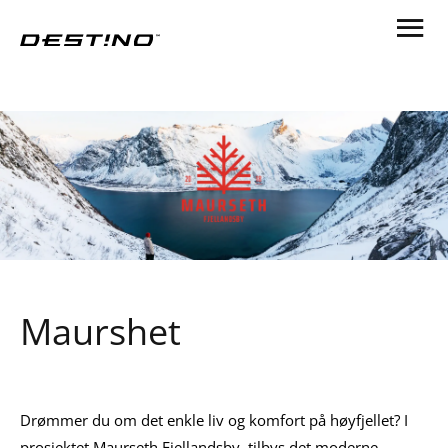
Maurshet
Drømmer du om det enkle liv og komfort på høyfjellet? I
prosjektet Maurseth Fjellandsby, tilbys det moderne