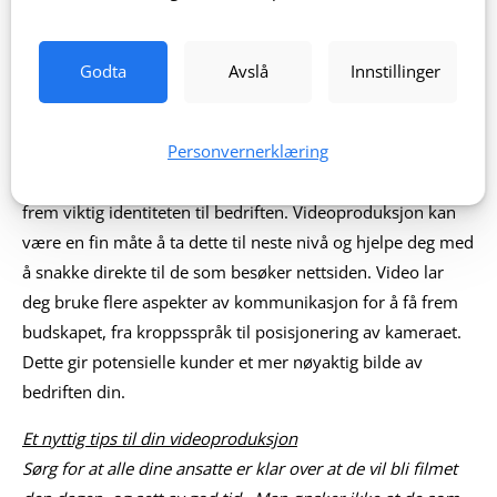
Lokasjon:
Stavanger
Nettside:
forus.no
Godta
Avslå
Innstillinger
Personvernerklæring
“Om oss”
Dette er et punkt på enhver nettside, da det er viktig å få
frem viktig identiteten til bedriften. Videoproduksjon kan
være en fin måte å ta dette til neste nivå og hjelpe deg med
å snakke direkte til de som besøker nettsiden. Video lar
deg bruke flere aspekter av kommunikasjon for å få frem
budskapet, fra kroppsspråk til posisjonering av kameraet.
Dette gir potensielle kunder et mer nøyaktig bilde av
bedriften din.
Et nyttig tips til din videoproduksjon
Sørg for at alle dine ansatte er klar over at de vil bli filmet