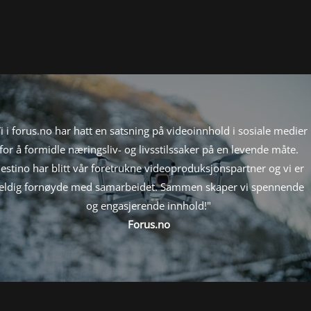
"Jeg kontaktet Destino for å få hjelp til å produsere video for e-
ringskurs. Leveransene deres ble veldig profesjonelt utført, med
y kvalitet, til en rimelig pris. Enkle å jobbe med og veldig fleksible
- en sann nytelse."
Terje Løkke-Sørensen - Add Energy