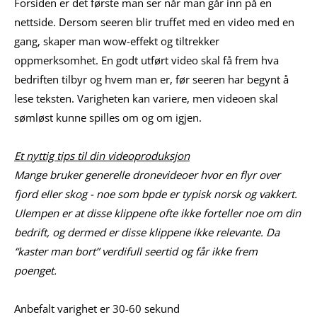
Forsiden er det første man ser når man går inn på en
nettside. Dersom seeren blir truffet med en video med en
gang, skaper man wow-effekt og tiltrekker
oppmerksomhet. En godt utført video skal få frem hva
bedriften tilbyr og hvem man er, før seeren har begynt å
lese teksten. Varigheten kan variere, men videoen skal
sømløst kunne spilles om og om igjen.
Et nyttig tips til din videoproduksjon
Mange bruker generelle dronevideoer hvor en flyr over
fjord eller skog - noe som bpde er typisk norsk og vakkert.
Ulempen er at disse klippene ofte ikke forteller noe om din
bedrift, og dermed er disse klippene ikke relevante. Da
“kaster man bort” verdifull seertid og får ikke frem
poenget.
Anbefalt varighet er 30-60 sekund