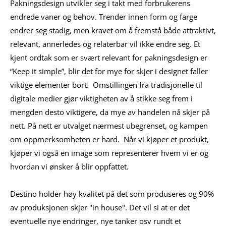
Pakningsdesign utvikler seg i takt med forbrukerens
endrede vaner og behov. Trender innen form og farge
endrer seg stadig, men kravet om å fremstå både attraktivt,
relevant, annerledes og relaterbar vil ikke endre seg. Et
kjent ordtak som er svært relevant for pakningsdesign er
“Keep it simple”, blir det for mye for skjer i designet faller
viktige elementer bort. Omstillingen fra tradisjonelle til
digitale medier gjør viktigheten av å stikke seg frem i
mengden desto viktigere, da mye av handelen nå skjer på
nett. På nett er utvalget nærmest ubegrenset, og kampen
om oppmerksomheten er hard. Når vi kjøper et produkt,
kjøper vi også en image som representerer hvem vi er og
hvordan vi ønsker å blir oppfattet.
Destino holder høy kvalitet på det som produseres og 90%
av produksjonen skjer "in house". Det vil si at er det
eventuelle nye endringer, nye tanker osv rundt et