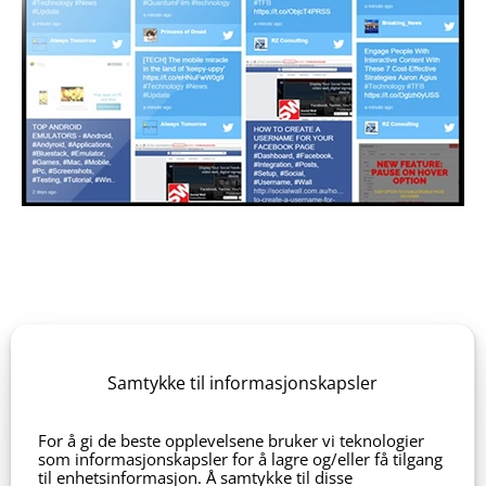
Twitter
Samtykke til informasjonskapsler
For å gi de beste opplevelsene bruker vi teknologier
Vis værmeldinger fra hele verden eller bestemt lokasjon
som informasjonskapsler for å lagre og/eller få tilgang
til enhetsinformasjon. Å samtykke til disse