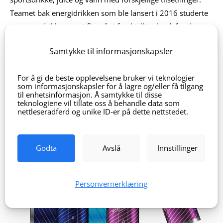
Teamet bak energidrikken som ble lansert i 2016 studerte
og testet drikkevarer i flere år i forskjellige land, før de
bestemte seg for å utvikle nye smaker og
Samtykke til informasjonskapsler
konsepter. Destino har hatt ansvaret for å utvikle hele den
visuelle identiteten fra logo til labels og
For å gi de beste opplevelsene bruker vi teknologier
bokser. Energidrikken forhandles i dag av en rekke
som informasjonskapsler for å lagre og/eller få tilgang
dagligvarebutikker og utsalgssteder over hele landet.
til enhetsinformasjon. Å samtykke til disse
teknologiene vil tillate oss å behandle data som
nettleseradferd og unike ID-er på dette nettstedet.
Godta
Avslå
Innstillinger
Personvernerklæring