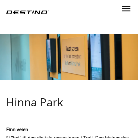
Hinna Park
Finn veien
Si "hei" til den digitale resepsjonen i Troll. Den hjelper deg