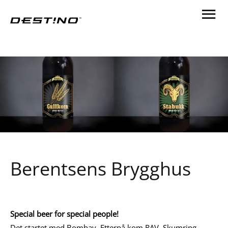
Berentsens Brygghus
Special beer for special people!
Det startet med Bombay. Etterpå kom RAV, Skumring,