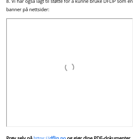
8. Vi har også lagt til støtte for å kunne bruke DFLIP som en
banner på nettsider:
Prøv selv på
https://
dflip.no
og gjør dine PDF-dokumenter