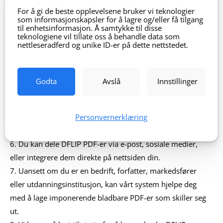
filer og konvertere dem til bladbare PDF-er – ingen teknisk
For å gi de beste opplevelsene bruker vi teknologier
som informasjonskapsler for å lagre og/eller få tilgang
ekspertise nødvendig!
til enhetsinformasjon. Å samtykke til disse
3. Interaktivitet:
Gi dokumentene dine liv med animerte
teknologiene vil tillate oss å behandle data som
nettleseradferd og unike ID-er på dette nettstedet.
sidevendinger. Dette gjør det enkelt for leserne å navigere
gjennom innholdet og gir en mer engasjerende opplevelse.
4. Multimedieinnhold:
Integrer videoer, lyd, bilder og
Godta
Avslå
Innstillinger
lenker direkte i PDF-ene. Skap rike opplevelser som holder
leserne interessert.
Personvernerklæring
5. Responsivt design:
Bladbare PDF-er fungerer sømløst på
alle enheter – datamaskiner, nettbrett og mobiltelefoner.
6. Du kan dele DFLIP PDF-er via e-post, sosiale medier,
eller integrere dem direkte på nettsiden din.
7. Uansett om du er en bedrift, forfatter, markedsfører
eller utdanningsinstitusjon, kan vårt system hjelpe deg
med å lage imponerende bladbare PDF-er som skiller seg
ut.