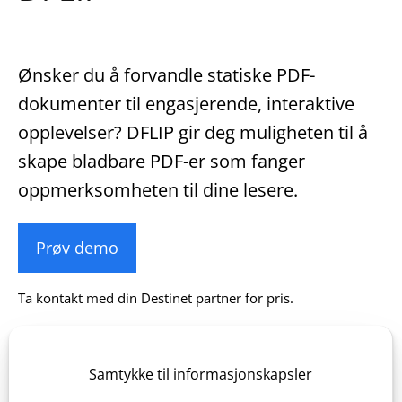
Ønsker du å forvandle statiske PDF-
dokumenter til engasjerende, interaktive
opplevelser? DFLIP gir deg muligheten til å
skape bladbare PDF-er som fanger
oppmerksomheten til dine lesere.
Ta kontakt med din Destinet partner for pris.
1. Du kan bruke DFLIP i Destinet, Wordpress, eller andre
websystemer du bruker.
Samtykke til informasjonskapsler
2. Med DFLIP kan du enkelt laste opp eksisterende PDF-